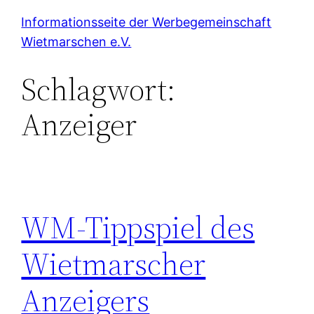
Zum
Informationsseite der Werbegemeinschaft
Inhalt
Wietmarschen e.V.
springen
Schlagwort:
Anzeiger
WM-Tippspiel des
Wietmarscher
Anzeigers