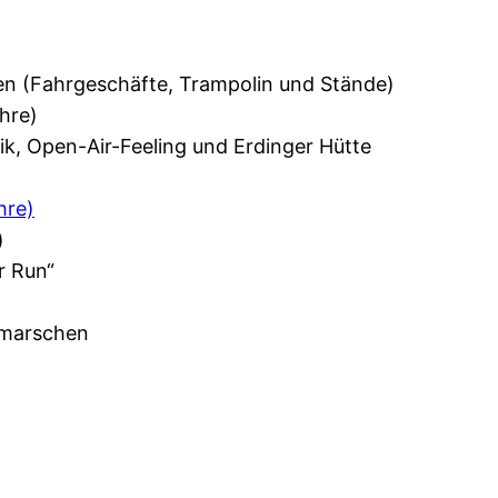
nen (Fahrgeschäfte, Trampolin und Stände)
ahre)
ik, Open-Air-Feeling und Erdinger Hütte
hre)
)
r Run“
tmarschen